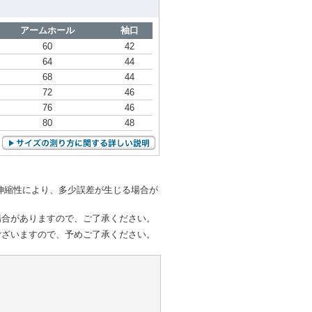
アームホール
袖口
60
42
64
44
68
44
72
46
76
46
80
48
伸縮性により、多少誤差が生じる場合が
場合がありますので、ご了承ください。
ございますので、予めご了承ください。