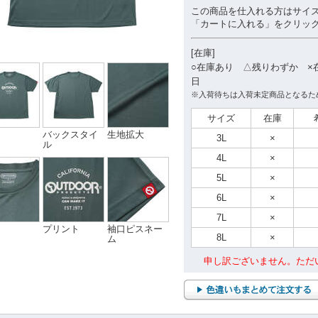
この商品を仕入れる方はサイ
「カートに入れる」をクリッ
[在庫]
○在庫あり △残りわずか ×
日
※入荷待ちは入荷未定商品となるた
サイズ
在庫
バックスタイ
生地拡大
3L
×
ル
4L
×
5L
×
6L
×
7L
×
プリント
袖口ピスネー
8L
×
ム
申し訳ございません。ただ