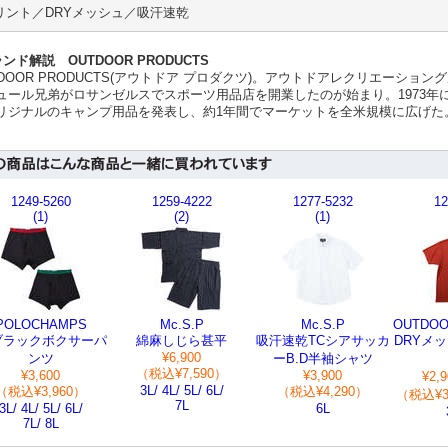
リント／DRYメッシュ／吸汗速乾
ンド解説 OUTDOOR PRODUCTS
TDOOR PRODUCTS(アウトドア プロダクツ)。アウトドアレクリエーション
ュール兄弟がロサンゼルスでスポーツ用品店を開業したのが始まり。1973年
リジナルのキャンプ用品を発表し、約1年間でマーケットを全米規模に広げた
1249-5260
1259-4222
1277-5232
12
(1)
(2)
(1)
POLOCHAMPS
Mc.S.P
Mc.S.P
OUTDOO
ブラックボクサーパ
綿麻しじら甚平
吸汗速乾TCシアサッカ
DRYメ
¥6,900
ンツ
ーB.D半袖シャツ
（税込¥7,590）
¥3,600
¥3,900
¥2,
3L/ 4L/ 5L/ 6L/
（税込¥3,960）
（税込¥4,290）
（税込¥3,
7L
3L/ 4L/ 5L/ 6L/
6L
7L/ 8L