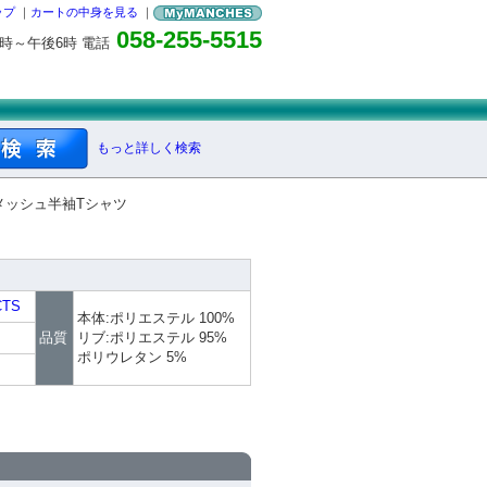
ップ
｜
カートの中身を見る
｜
058-255-5515
0時～午後6時 電話
もっと詳しく検索
Yメッシュ半袖Tシャツ
CTS
本体:ポリエステル 100%
品質
リブ:ポリエステル 95%
ポリウレタン 5%