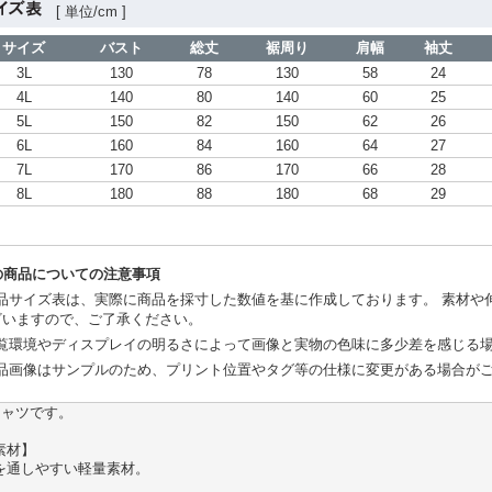
[ 単位/cm ]
サイズ
バスト
総丈
裾周り
肩幅
袖丈
3L
130
78
130
58
24
4L
140
80
140
60
25
5L
150
82
150
62
26
6L
160
84
160
64
27
7L
170
86
170
66
28
8L
180
88
180
68
29
の商品についての注意事項
品サイズ表は、実際に商品を採寸した数値を基に作成しております。 素材や
ざいますので、ご了承ください。
覧環境やディスプレイの明るさによって画像と実物の色味に多少差を感じる
品画像はサンプルのため、プリント位置やタグ等の仕様に変更がある場合が
シャツです。
素材】
を通しやすい軽量素材。