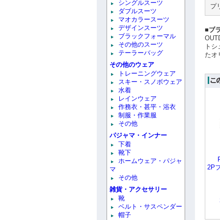
シングルスーツ
プ
ダブルスーツ
マオカラースーツ
デザインスーツ
■ブラ
ブラックフォーマル
OU
その他のスーツ
トシ
テーラーバッグ
たオ
その他のウェア
トレーニングウェア
スキー・スノボウェア
水着
レインウェア
作務衣・甚平・浴衣
制服・作業服
その他
パジャマ・インナー
下着
靴下
ホームウェア・パジャ
2P
マ
その他
雑貨・アクセサリー
靴
ベルト・サスペンダー
帽子