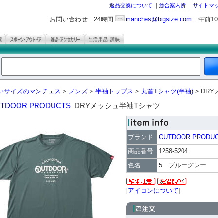
返品交換について
｜
総合案内所
｜
サイトマ
お問い合わせ｜24時間
manches@bigsize.com
｜午前1
いサイズのマンチェス
>
メンズ
>
半袖トップス
>
丸首Tシャツ(半袖)
> DR
TDOOR PRODUCTS
DRYメッシュ半袖Tシャツ
ブランド
OUTDOOR PRODU
商品番号
1258-5204
色名
5 ブルーグレー
[
アイコンについて
]