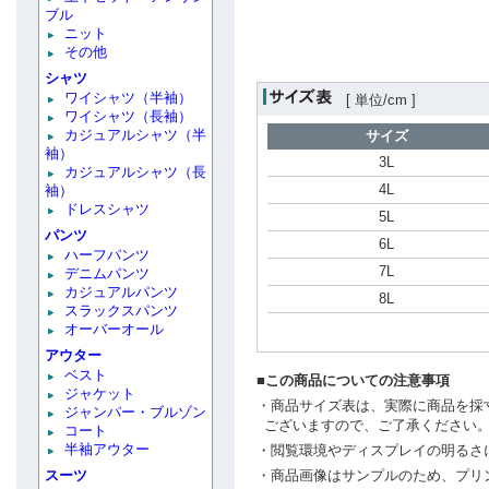
ブル
ニット
その他
シャツ
ワイシャツ（半袖）
[ 単位/cm ]
ワイシャツ（長袖）
カジュアルシャツ（半
サイズ
袖）
3L
カジュアルシャツ（長
4L
袖）
ドレスシャツ
5L
パンツ
6L
ハーフパンツ
7L
デニムパンツ
カジュアルパンツ
8L
スラックスパンツ
オーバーオール
アウター
ベスト
■この商品についての注意事項
ジャケット
・商品サイズ表は、実際に商品を採
ジャンパー・ブルゾン
ございますので、ご了承ください
コート
半袖アウター
・閲覧環境やディスプレイの明るさ
スーツ
・商品画像はサンプルのため、プリ