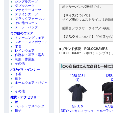
シングルスーツ
ダブルスーツ
ボクサーパンツ2枚組です。
マオカラースーツ
デザインスーツ
【サイズについて】
ブラックフォーマル
サイズ表のウエストサイズは適応
その他のスーツ
テーラーバッグ
前開き／ボクサータイプ／2枚組
その他のウェア
【返品交換について】 開封前な
トレーニングウェア
スキー・スノボウェア
水着
■ブランド解説 POLOCHAMPS
レインウェア
POLOCHAMPS（ポロチャンプス）
作務衣・甚平・浴衣
制服・作業服
その他
パジャマ・インナー
下着
1258-3231
1258
靴下
(3)
(
ホームウェア・パジャ
マ
その他
雑貨・アクセサリー
靴
ベルト・サスペンダー
Mc.S.P
MAN
帽子
DRYハニカムメッシュ
クルーTシ