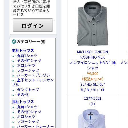
法人・事務所のお客様
でお取り引き口座を開
設されている方限定サ
ービス
ログイン
半袖トップス
MICHIKO LONDON
丸首Tシャツ
KOSHINO MLK
その他Tシャツ
ノンアイロンニットB.D半袖
ノン
ポロシャツ
シャツ
ラガーシャツ
¥6,500
パーカー・ブルゾン
（税込¥7,150）
上下セット・アンサン
3L/ 4L/ 5L/ 6L/
ブル
タンクトップ
7L/ 8L/ 9L/ 10L
その他
1277-5221
長袖トップス
(1)
丸首Tシャツ
その他Tシャツ
ポロシャツ
ラガーシャツ
パーカー・トレーナー