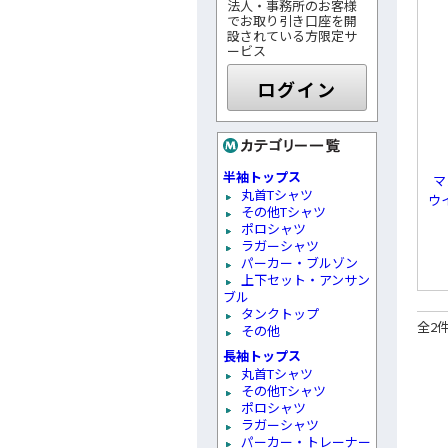
法人・事務所のお客様
でお取り引き口座を開
設されている方限定サ
ービス
ログイン
半袖トップス
マ
丸首Tシャツ
ウ
その他Tシャツ
ポロシャツ
ラガーシャツ
パーカー・ブルゾン
上下セット・アンサン
ブル
タンクトップ
全2
その他
長袖トップス
丸首Tシャツ
その他Tシャツ
ポロシャツ
ラガーシャツ
パーカー・トレーナー