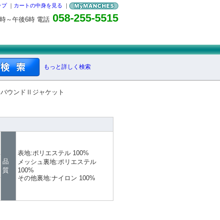
ップ
｜
カートの中身を見る
｜
058-255-5515
0時～午後6時 電話
もっと詳しく検索
クバウンドⅡジャケット
表地:ポリエステル 100%
品
メッシュ裏地:ポリエステル
質
100%
その他裏地:ナイロン 100%