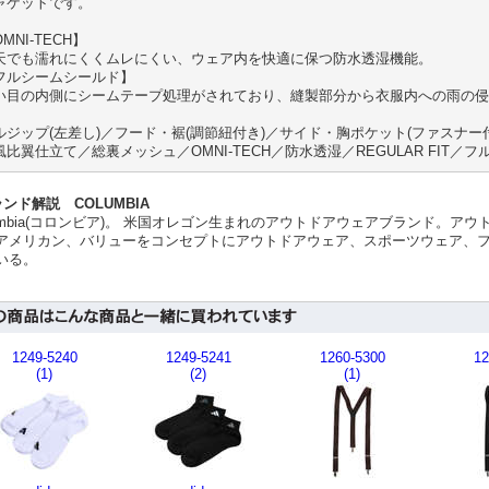
ャケットです。
MNI-TECH】
天でも濡れにくくムレにくい、ウェア内を快適に保つ防水透湿機能。
フルシームシールド】
い目の内側にシームテープ処理がされており、縫製部分から衣服内への雨の侵
ルジップ(左差し)／フード・裾(調節紐付き)／サイド・胸ポケット(ファスナ
風比翼仕立て／総裏メッシュ／OMNI-TECH／防水透湿／REGULAR FIT／
ランド解説 COLUMBIA
lumbia(コロンビア)。 米国オレゴン生まれのアウトドアウェアブランド。
アメリカン、バリューをコンセプトにアウトドアウェア、スポーツウェア、
いる。
1249-5240
1249-5241
1260-5300
12
(1)
(2)
(1)