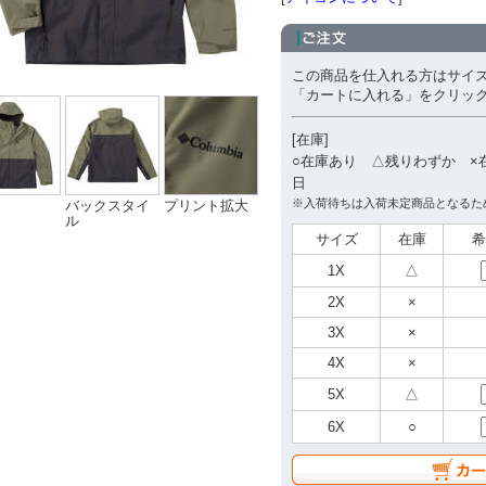
この商品を仕入れる方はサイ
「カートに入れる」をクリッ
[在庫]
○在庫あり △残りわずか ×
日
※入荷待ちは入荷未定商品となるた
バックスタイ
プリント拡大
ル
サイズ
在庫
希
1X
△
2X
×
3X
×
4X
×
5X
△
6X
○