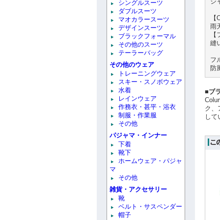
ジ
シングルスーツ
ダブルスーツ
【O
マオカラースーツ
雨
デザインスーツ
【
ブラックフォーマル
縫
その他のスーツ
テーラーバッグ
フ
その他のウェア
防
トレーニングウェア
スキー・スノボウェア
水着
■ブ
レインウェア
Co
作務衣・甚平・浴衣
ク、
制服・作業服
して
その他
パジャマ・インナー
下着
靴下
ホームウェア・パジャ
マ
その他
雑貨・アクセサリー
靴
ベルト・サスペンダー
帽子