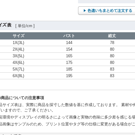
[ 単位/cm ]
サイズ
バスト
総丈
1X(3L)
144
78
2X(4L)
154
80
3X(5L)
165
80
4X(6L)
175
80
5X(7L)
185
83
6X(8L)
195
83
の商品についての注意事項
品サイズ表は、実際に商品を採寸した数値を基に作成しております。 素材や
ざいますので、ご了承ください。
覧環境やディスプレイの明るさによって画像と実物の色味に多少差を感じる
品画像はサンプルのため、プリント位置やタグ等の仕様に変更がある場合が