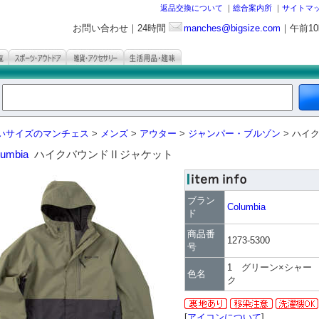
返品交換について
｜
総合案内所
｜
サイトマ
お問い合わせ｜24時間
manches@bigsize.com
｜午前1
いサイズのマンチェス
>
メンズ
>
アウター
>
ジャンパー・ブルゾン
> ハイ
lumbia
ハイクバウンドⅡジャケット
ブラン
Columbia
ド
商品番
1273-5300
号
1 グリーン×シャー
色名
ク
[
アイコンについて
]