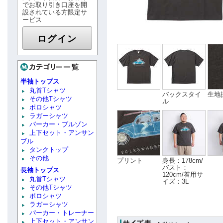
でお取り引き口座を開
設されている方限定サ
ービス
ログイン
半袖トップス
丸首Tシャツ
バックスタイ
生地
その他Tシャツ
ル
ポロシャツ
ラガーシャツ
パーカー・ブルゾン
上下セット・アンサン
ブル
タンクトップ
その他
プリント
身長：178cm/
バスト：
長袖トップス
120cm/着用サ
丸首Tシャツ
イズ：3L
その他Tシャツ
ポロシャツ
ラガーシャツ
パーカー・トレーナー
上下セット・アンサン