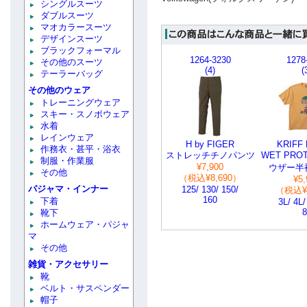
シングルスーツ
ダブルスーツ
マオカラースーツ
デザインスーツ
ブラックフォーマル
1264-3230
1278
その他のスーツ
(4)
(
テーラーバッグ
その他のウェア
トレーニングウェア
スキー・スノボウェア
水着
レインウェア
H by FIGER
KRIFF
作務衣・甚平・浴衣
ストレッチチノパンツ
WET PRO
制服・作業服
¥7,900
ウザー半
その他
（税込¥8,690）
¥5,
パジャマ・インナー
125/ 130/ 150/
（税込¥6
160
下着
3L/ 4L/
8
靴下
ホームウェア・パジャ
マ
その他
雑貨・アクセサリー
靴
ベルト・サスペンダー
帽子