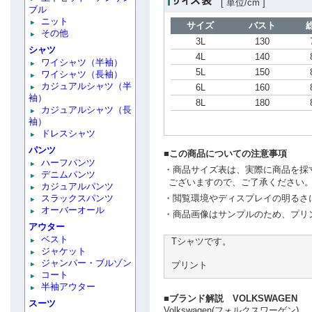
[ 単位/cm ]
ブル
ニット
サイズ
バスト
その他
3L
130
シャツ
4L
140
ワイシャツ（半袖）
5L
150
ワイシャツ（長袖）
カジュアルシャツ（半
6L
160
袖）
8L
180
カジュアルシャツ（長
袖）
ドレスシャツ
パンツ
■この商品についての注意事項
ハーフパンツ
・商品サイズ表は、実際に商品を採
デニムパンツ
ございますので、ご了承ください
カジュアルパンツ
スラックスパンツ
・閲覧環境やディスプレイの明るさ
オーバーオール
・商品画像はサンプルのため、プリ
アウター
ベスト
Tシャツです。
ジャケット
ジャンパー・ブルゾン
プリント
コート
半袖アウター
■ブランド解説 VOLKSWAGEN
スーツ
Volkswagen(フォルクスワーゲン)