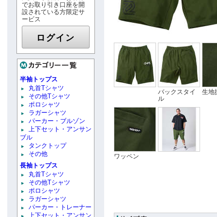
でお取り引き口座を開
設されている方限定サ
ービス
ログイン
半袖トップス
丸首Tシャツ
バックスタイ
生地
その他Tシャツ
ル
ポロシャツ
ラガーシャツ
パーカー・ブルゾン
上下セット・アンサン
ブル
タンクトップ
その他
ワッペン
長袖トップス
丸首Tシャツ
その他Tシャツ
ポロシャツ
ラガーシャツ
パーカー・トレーナー
上下セット・アンサン