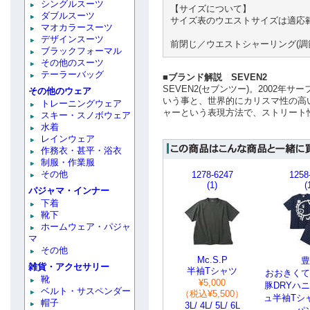
シングルスーツ
【サイズについて】
ダブルスーツ
サイズ表のウエストサイズは適応
マオカラースーツ
デザインスーツ
前閉じ／ウエストシャーリング(調
ブラックフォーマル
その他のスーツ
テーラーバッグ
■ブランド解説 SEVEN2
SEVEN2(セブンツー)。2002
その他のウェア
いう事と、世界的にカリスマ性の高
トレーニングウェア
ャーという表現方法で、ストリート
スキー・スノボウェア
水着
レインウェア
作務衣・甚平・浴衣
制服・作業服
その他
1278-6247
1258
(1)
(
パジャマ・インナー
下着
靴下
ホームウェア・パジャ
マ
その他
Mc.S.P
豊
雑貨・アクセサリー
半袖Tシャツ
おおきくて
靴
¥5,000
豚DRYハ
ベルト・サスペンダー
（税込¥5,500）
ュ半袖Tシ
帽子
3L/ 4L/ 5L/ 6L