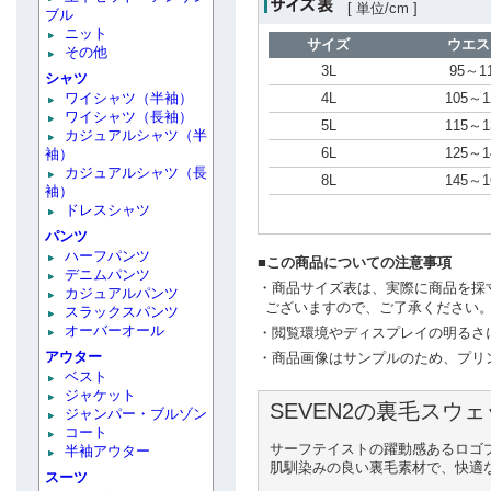
[ 単位/cm ]
ブル
ニット
サイズ
ウエ
その他
3L
95～1
シャツ
ワイシャツ（半袖）
4L
105～
ワイシャツ（長袖）
5L
115～
カジュアルシャツ（半
6L
125～
袖）
カジュアルシャツ（長
8L
145～
袖）
ドレスシャツ
パンツ
ハーフパンツ
■この商品についての注意事項
デニムパンツ
・商品サイズ表は、実際に商品を採
カジュアルパンツ
ございますので、ご了承ください
スラックスパンツ
オーバーオール
・閲覧環境やディスプレイの明るさ
アウター
・商品画像はサンプルのため、プリ
ベスト
ジャケット
SEVEN2の裏毛スウ
ジャンパー・ブルゾン
コート
サーフテイストの躍動感あるロゴ
半袖アウター
肌馴染みの良い裏毛素材で、快適
スーツ