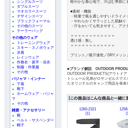
シングルスーツ
軽やかな着心地で、汗ばむ季節に
ダブルスーツ
マオカラースーツ
■素材・機能
デザインスーツ
・軽量で風を通しやすいドライメ
ブラックフォーマル
・やわらかくサラッとした肌触り
その他のスーツ
・汗をかいても乾きやすく、アク
テーラーバッグ
＝＝＝＝＝＝＝＝＝＝＝＝
その他のウェア
透け感：無し
トレーニングウェア
＝＝＝＝＝＝＝＝＝＝＝＝
スキー・スノボウェア
水着
プリント／吸汗速乾／DRYメッシ
レインウェア
作務衣・甚平・浴衣
制服・作業服
■ブランド解説 OUTDOOR PRODU
その他
OUTDOOR PRODUCTS(アウ
トシュール兄弟がロサンゼルスでス
パジャマ・インナー
たオリジナルのキャンプ用品を発表
下着
靴下
ホームウェア・パジャ
マ
その他
1260-2321
1258
雑貨・アクセサリー
(1)
(
靴
ベルト・サスペンダー
帽子