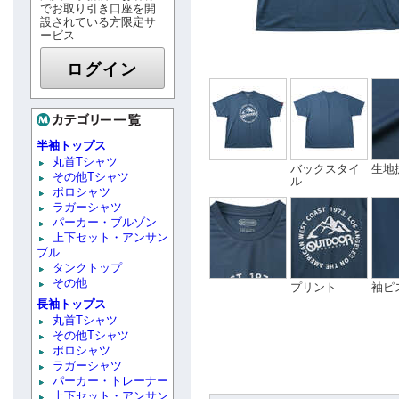
でお取り引き口座を開
設されている方限定サ
ービス
ログイン
半袖トップス
丸首Tシャツ
バックスタイ
生地
その他Tシャツ
ル
ポロシャツ
ラガーシャツ
パーカー・ブルゾン
上下セット・アンサン
ブル
タンクトップ
その他
プリント
袖ピ
長袖トップス
丸首Tシャツ
その他Tシャツ
ポロシャツ
ラガーシャツ
パーカー・トレーナー
上下セット・アンサン