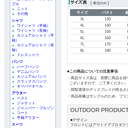
[ 単位/cm ]
ブル
ニット
サイズ
バスト
その他
3L
130
シャツ
4L
140
ワイシャツ（半袖）
ワイシャツ（長袖）
5L
150
カジュアルシャツ（半
6L
160
袖）
7L
170
カジュアルシャツ（長
袖）
8L
180
ドレスシャツ
パンツ
ハーフパンツ
■この商品についての注意事項
デニムパンツ
カジュアルパンツ
・商品サイズ表は、実際に商品を採
スラックスパンツ
ございますので、ご了承ください
オーバーオール
・閲覧環境やディスプレイの明るさ
アウター
・商品画像はサンプルのため、プリ
ベスト
ジャケット
ジャンパー・ブルゾン
OUTDOOR PROD
コート
半袖アウター
■デザイン
スーツ
フロントにはアウトドアプロダク