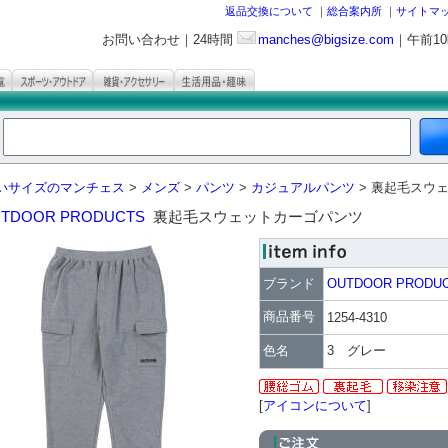
返品交換について
｜
総合案内所
｜
サイトマ
お問い合わせ｜24時間
manches@bigsize.com
｜午前1
いサイズのマンチェス
>
メンズ
>
パンツ
>
カジュアルパンツ
> 裏起毛スウ
TDOOR PRODUCTS
裏起毛スウェットカーゴパンツ
ブランド
OUTDOOR PRODU
商品番号
1254-4310
色名
3 グレー
[
アイコンについて
]