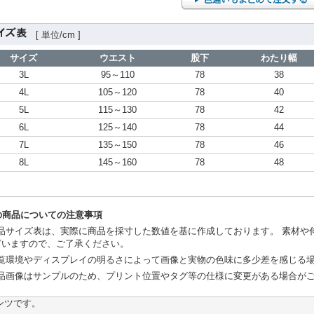
[ 単位/cm ]
サイズ
ウエスト
股下
わたり幅
3L
95～110
78
38
4L
105～120
78
40
5L
115～130
78
42
6L
125～140
78
44
7L
135～150
78
46
8L
145～160
78
48
の商品についての注意事項
品サイズ表は、実際に商品を採寸した数値を基に作成しております。 素材や
ざいますので、ご了承ください。
覧環境やディスプレイの明るさによって画像と実物の色味に多少差を感じる
品画像はサンプルのため、プリント位置やタグ等の仕様に変更がある場合が
ンツです。