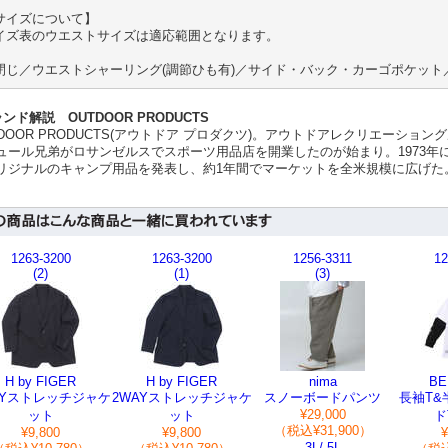
サイズについて】
イズ表のウエストサイズは適応範囲となります。
閉じ／ウエストシャーリング(調節ひも有)／サイド・バック・カーゴポケット
ンド解説 OUTDOOR PRODUCTS
TDOOR PRODUCTS(アウトドア プロダクツ)。アウトドアレクリエーション
ュール兄弟がロサンゼルスでスポーツ用品店を開業したのが始まり。1973年
リジナルのキャンプ用品を発表し、約1年間でマーケットを全米規模に広げた
1263-3200
1263-3200
1256-3311
12
(2)
(1)
(3)
H by FIGER
H by FIGER
nima
BE
AYストレッチジャケ
2WAYストレッチジャケ
スノーボードパンツ
長袖T&
¥29,000
ット
ット
ド
（税込¥31,900）
¥9,800
¥9,800
¥
3L/ 5L