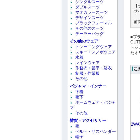
シングルスーツ
【
ダブルスーツ
サ
マオカラースーツ
デザインスーツ
前
ブラックフォーマル
その他のスーツ
テーラーバッグ
■ブラ
その他のウェア
OU
トレーニングウェア
トシ
スキー・スノボウェア
たオ
水着
レインウェア
作務衣・甚平・浴衣
制服・作業服
その他
パジャマ・インナー
下着
靴下
ホームウェア・パジャ
マ
その他
雑貨・アクセサリー
2W
靴
ベルト・サスペンダー
帽子