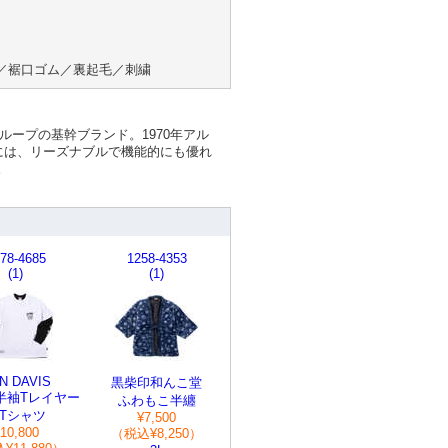
／裾口ゴム／裏起毛／刺繍
グループの基幹ブランド。1970年アル
には、リーズナブルで機能的にも優れ
。
78-4685
1258-4353
(1)
(1)
N DAVIS
黒柴印和んこ堂
半袖Tレイヤー
ふわもこ半纏
Tシャツ
¥7,500
10,800
（税込¥8,250）