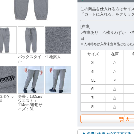
この商品を仕入れる方はサイ
「カートに入れる」をクリッ
[在庫]
○在庫あり △残りわずか ×
日
※入荷待ちは入荷未定商品となるた
サイズ
在庫
バックスタイ
生地拡大
ル
3L
△
4L
△
5L
×
6L
△
ゴポケッ
身長：182cm/
7L
△
繍
ウエスト：
114cm/着用サ
8L
△
イズ：3L