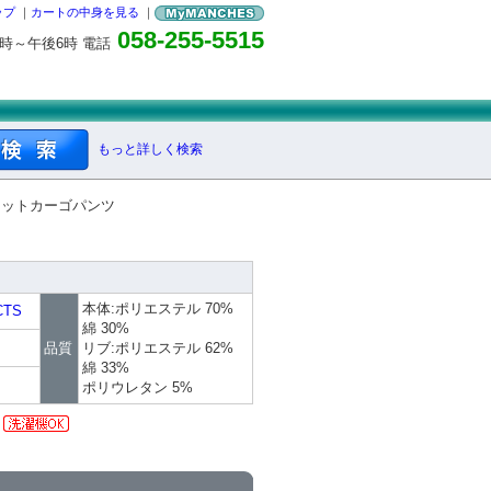
ップ
｜
カートの中身を見る
｜
058-255-5515
0時～午後6時 電話
もっと詳しく検索
ェットカーゴパンツ
本体:ポリエステル 70%
CTS
綿 30%
品質
リブ:ポリエステル 62%
綿 33%
ポリウレタン 5%