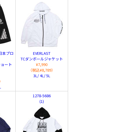
新日本プロ
EVERLAST
TCダンボールジャケット
会ショート
¥7,990
（税込¥8,789）
3L/ 4L/ 5L
0）
L
1278-5686
(1)