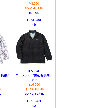
9）
¥8,000
（税込¥8,800）
4XL/ 5XL
1278-5301
(2)
FILA GOLF
毛長袖シ
ハーフジップ裏起毛長袖シ
ャツ
¥16,500
0）
（税込¥18,150）
L
3L/ 4L/ 5L/ 6L
1273-5321
(1)