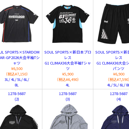
UL SPORTS×STARDOM
SOUL SPORTS×新日本プロ
SOUL SPORTS×
TAR-GP2026大会半袖Tシ
レス
レス
ャツ
G1 CLIMAX36大会半袖Tシャ
G1 CLIMAX36大
¥6,500
ツ
パンツ
（税込¥7,150）
¥5,900
¥6,900
3L/ 4L/ 5L/ 6L/
（税込¥6,490）
（税込¥7,59
8L
4L
4L/ 5L/ 6L/ 8
1278-5687
1278-5687
1278-5687
(2)
(3)
(4)