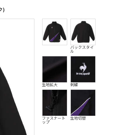
ク)
バックスタイ
ル
生地拡大
刺繍
ファスナート
生地切替
ップ